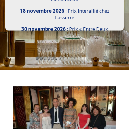
18 novembre 2026
: Prix Interallié chez
Lasserre
30 novembre 2026
: Prix « Entre Deux
Rives » I Scemi Astutti au Sénat
7 décembre 2026 :
16e Salon de l’Histoire de
18h30 à 21h, remise du Prix du Guesclin,
Cercle National des Armées 8 place Saint-
Augustin Paris 8e
9 décembre 2026
: Prix Georges Bizet du
Livre d’Opéra et de Danse à l’Hôtel de
Pomereu