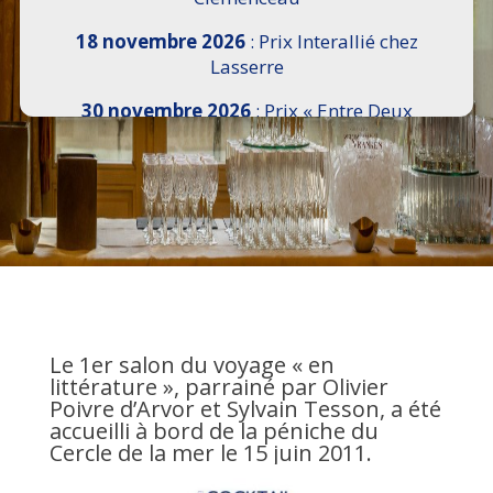
18 novembre 2026
: Prix Interallié chez
Lasserre
30 novembre 2026
: Prix « Entre Deux
Rives » I Scemi Astutti au Sénat
7 décembre 2026 :
16e Salon de l’Histoire de
18h30 à 21h, remise du Prix du Guesclin,
Cercle National des Armées 8 place Saint-
Augustin Paris 8e
9 décembre 2026
: Prix Georges Bizet du
Livre d’Opéra et de Danse à l’Hôtel de
Pomereu
Le 1er salon du voyage « en
littérature », parrainé par Olivier
Poivre d’Arvor et Sylvain Tesson, a été
accueilli à bord de la péniche du
Cercle de la mer le 15 juin 2011.