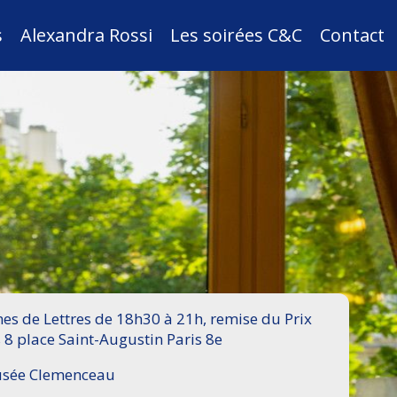
s
Alexandra Rossi
Les soirées C&C
Contact
s de Lettres de 18h30 à 21h, remise du Prix
 8 place Saint-Augustin Paris 8e
Musée Clemenceau