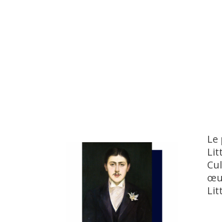
Le 
Lit
Cul
œuv
Lit