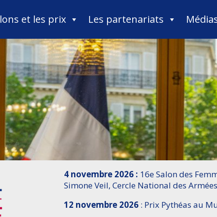
lons et les prix
Les partenariats
Média
4 novembre 2026 :
16e Salon des Femme
Simone Veil, Cercle National des Armées
12 novembre 2026
: Prix Pythéas au 