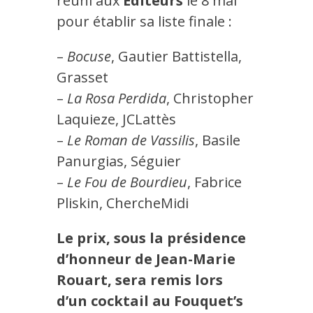
réuni aux
Éditeurs
le 8 mai
pour établir sa liste finale :
–
Bocuse
, Gautier Battistella,
Grasset
–
La Rosa Perdida
, Christopher
Laquieze, JCLattès
–
Le Roman de Vassilis
, Basile
Panurgias, Séguier
–
Le Fou de Bourdieu
, Fabrice
Pliskin, ChercheMidi
Le prix, sous la présidence
d’honneur de Jean-Marie
Rouart,
sera remis lors
d’un cocktail au Fouquet’s