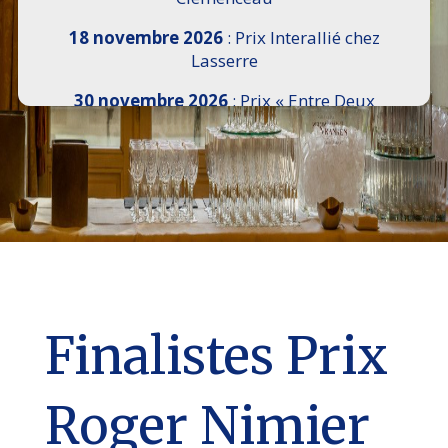
18 novembre 2026
: Prix Interallié chez
Lasserre
30 novembre 2026
: Prix « Entre Deux
Rives » I Scemi Astutti au Sénat
7 décembre 2026 :
16e Salon de l’Histoire de
18h30 à 21h, remise du Prix du Guesclin,
Cercle National des Armées 8 place Saint-
Augustin Paris 8e
9 décembre 2026
: Prix Georges Bizet du
Livre d’Opéra et de Danse à l’Hôtel de
Pomereu
Finalistes Prix
Roger Nimier