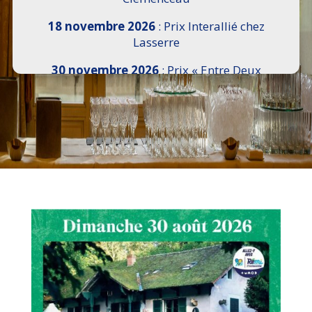
18 novembre 2026
: Prix Interallié chez
Lasserre
30 novembre 2026
: Prix « Entre Deux
Rives » I Scemi Astutti au Sénat
7 décembre 2026 :
16e Salon de l’Histoire de
18h30 à 21h, remise du Prix du Guesclin,
Cercle National des Armées 8 place Saint-
Augustin Paris 8e
9 décembre 2026
: Prix Georges Bizet du
Livre d’Opéra et de Danse à l’Hôtel de
Pomereu