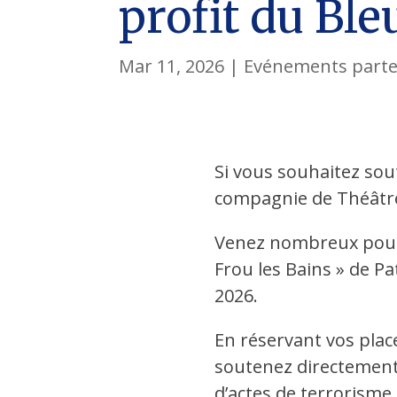
profit du Bl
Mar 11, 2026
|
Evénements parte
Si vous souhaitez sout
compagnie de Théâtre l
Venez nombreux pour a
Frou les Bains » de P
2026.
En réservant vos places
soutenez directement l
d’actes de terrorisme.