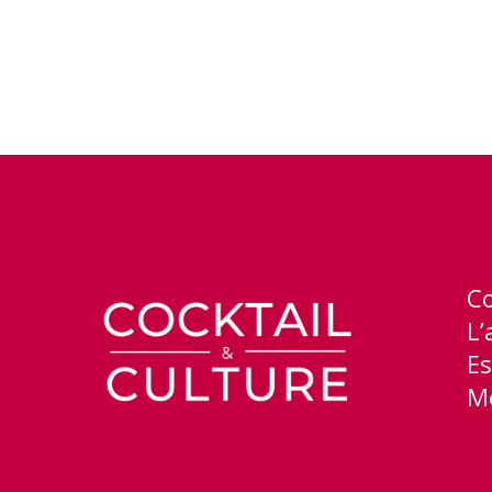
C
L’
Es
Me