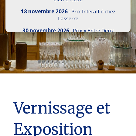
18 novembre 2026
: Prix Interallié chez
Lasserre
30 novembre 2026
: Prix « Entre Deux
Rives » I Scemi Astutti au Sénat
7 décembre 2026 :
16e Salon de l’Histoire de
18h30 à 21h, remise du Prix du Guesclin,
Cercle National des Armées 8 place Saint-
Augustin Paris 8e
9 décembre 2026
: Prix Georges Bizet du
Livre d’Opéra et de Danse à l’Hôtel de
Pomereu
Vernissage et
Exposition