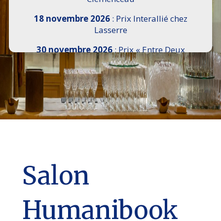
18 novembre 2026
: Prix Interallié chez
Lasserre
30 novembre 2026
: Prix « Entre Deux
Rives » I Scemi Astutti au Sénat
7 décembre 2026 :
16e Salon de l’Histoire de
18h30 à 21h, remise du Prix du Guesclin,
Cercle National des Armées 8 place Saint-
Augustin Paris 8e
9 décembre 2026
: Prix Georges Bizet du
Livre d’Opéra et de Danse à l’Hôtel de
Pomereu
Salon
Humanibook