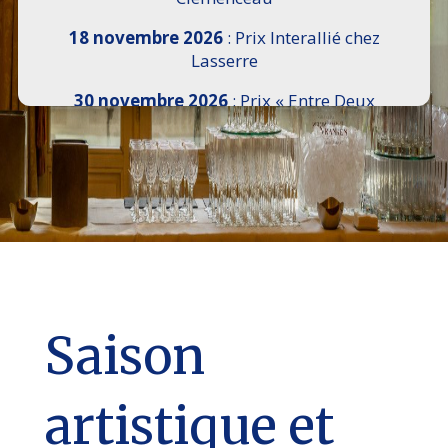
18 novembre 2026
: Prix Interallié chez
Lasserre
30 novembre 2026
: Prix « Entre Deux
Rives » I Scemi Astutti au Sénat
7 décembre 2026 :
16e Salon de l’Histoire de
18h30 à 21h, remise du Prix du Guesclin,
Cercle National des Armées 8 place Saint-
Augustin Paris 8e
9 décembre 2026
: Prix Georges Bizet du
Livre d’Opéra et de Danse à l’Hôtel de
Pomereu
Saison
artistique et