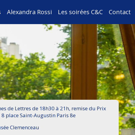
s
Alexandra Rossi
Les soirées C&C
Contact
s de Lettres de 18h30 à 21h, remise du Prix
 8 place Saint-Augustin Paris 8e
Musée Clemenceau