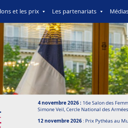
lons et les prix
Les partenariats
Média
4 novembre 2026 :
16e Salon des Femme
Simone Veil, Cercle National des Armées
12 novembre 2026
: Prix Pythéas au 