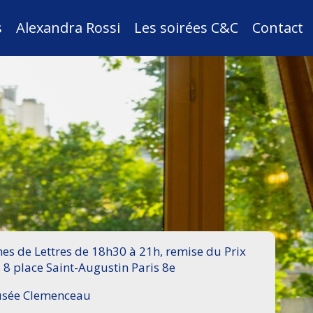
s
Alexandra Rossi
Les soirées C&C
Contact
s de Lettres de 18h30 à 21h, remise du Prix
 8 place Saint-Augustin Paris 8e
Musée Clemenceau