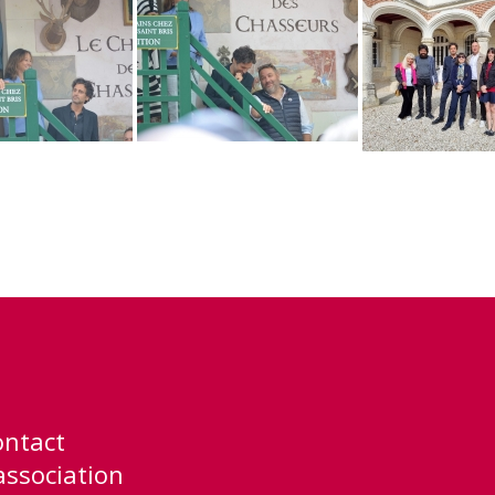
ontact
association