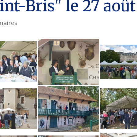
nt-Bris" le 27 aoû
naires