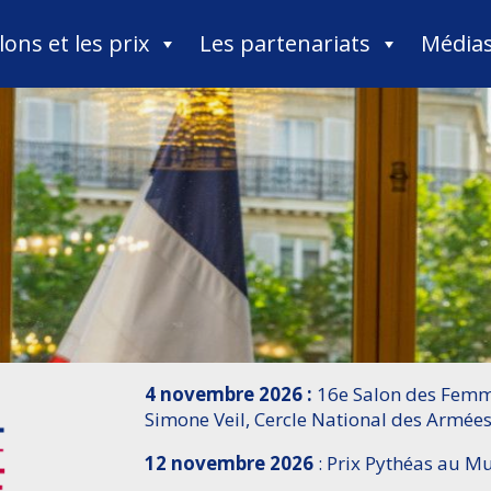
lons et les prix
Les partenariats
Média
4 novembre 2026 :
16e Salon des Femme
Simone Veil, Cercle National des Armées
12 novembre 2026
: Prix Pythéas au 