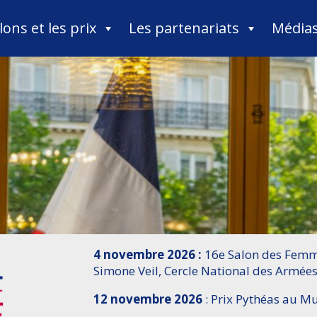
lons et les prix
Les partenariats
Média
4 novembre 2026 :
16e Salon des Femme
Simone Veil, Cercle National des Armées
12 novembre 2026
: Prix Pythéas au 