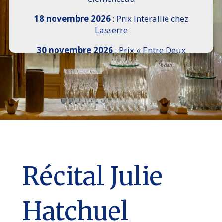
18 novembre 2026
: Prix Interallié chez
Lasserre
30 novembre 2026
: Prix « Entre Deux
Rives » I Scemi Astutti au Sénat
7 décembre 2026 :
16e Salon de l’Histoire de
18h30 à 21h, remise du Prix du Guesclin,
Cercle National des Armées 8 place Saint-
Augustin Paris 8e
9 décembre 2026
: Prix Georges Bizet du
Livre d’Opéra et de Danse à l’Hôtel de
Pomereu
Récital Julie
Hatchuel