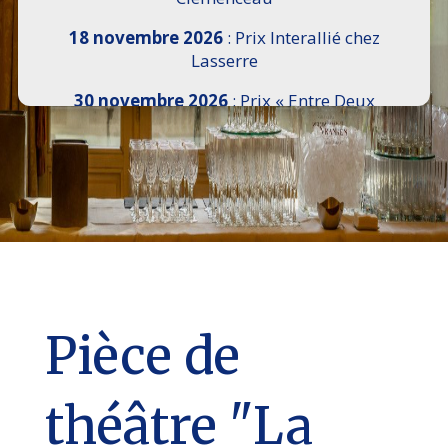
18 novembre 2026
: Prix Interallié chez
Lasserre
30 novembre 2026
: Prix « Entre Deux
Rives » I Scemi Astutti au Sénat
7 décembre 2026 :
16e Salon de l’Histoire de
18h30 à 21h, remise du Prix du Guesclin,
Cercle National des Armées 8 place Saint-
Augustin Paris 8e
9 décembre 2026
: Prix Georges Bizet du
Livre d’Opéra et de Danse à l’Hôtel de
Pomereu
Pièce de
théâtre "La