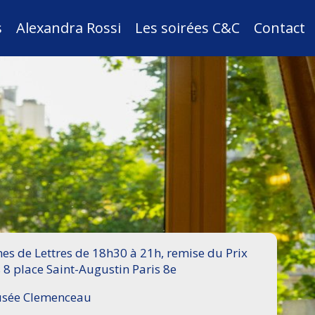
s
Alexandra Rossi
Les soirées C&C
Contact
s de Lettres de 18h30 à 21h, remise du Prix
 8 place Saint-Augustin Paris 8e
Musée Clemenceau