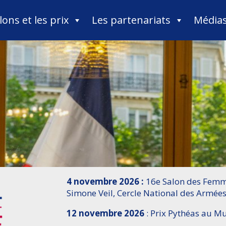
lons et les prix
Les partenariats
Média
4 novembre 2026 :
16e Salon des Femme
Simone Veil, Cercle National des Armées
12 novembre 2026
: Prix Pythéas au 