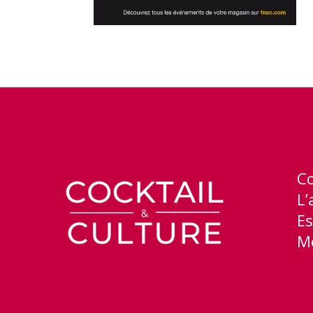
C
L’
Es
Me