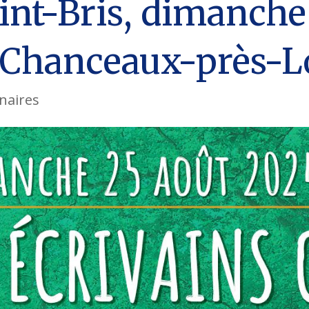
nt-Bris, dimanche
à Chanceaux-près-
naires