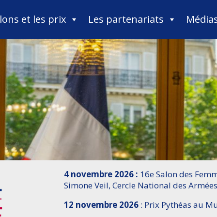
lons et les prix
Les partenariats
Média
4 novembre 2026 :
16e Salon des Femme
Simone Veil, Cercle National des Armées
12 novembre 2026
: Prix Pythéas au 