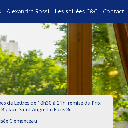
s
Alexandra Rossi
Les soirées C&C
Contact
s de Lettres de 18h30 à 21h, remise du Prix
 8 place Saint-Augustin Paris 8e
Musée Clemenceau