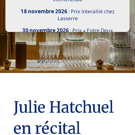
18 novembre 2026
: Prix Interallié chez
Lasserre
30 novembre 2026
: Prix « Entre Deux
Rives » I Scemi Astutti au Sénat
7 décembre 2026 :
16e Salon de l’Histoire de
18h30 à 21h, remise du Prix du Guesclin,
Cercle National des Armées 8 place Saint-
Augustin Paris 8e
9 décembre 2026
: Prix Georges Bizet du
Livre d’Opéra et de Danse à l’Hôtel de
Pomereu
Julie Hatchuel
en récital