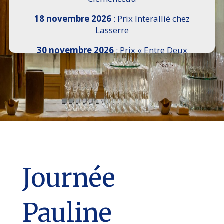
18 novembre 2026
: Prix Interallié chez
Lasserre
30 novembre 2026
: Prix « Entre Deux
Rives » I Scemi Astutti au Sénat
7 décembre 2026 :
16e Salon de l’Histoire de
18h30 à 21h, remise du Prix du Guesclin,
Cercle National des Armées 8 place Saint-
Augustin Paris 8e
9 décembre 2026
: Prix Georges Bizet du
Livre d’Opéra et de Danse à l’Hôtel de
Pomereu
Journée
Pauline