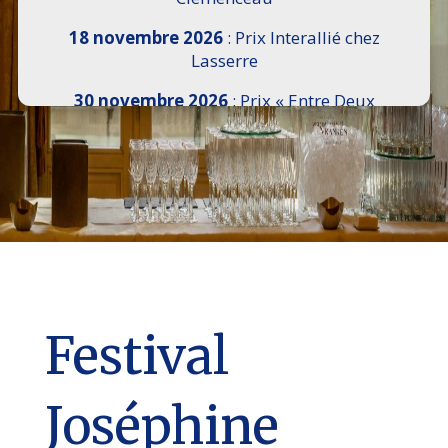
18 novembre 2026
: Prix Interallié chez
Lasserre
30 novembre 2026
: Prix « Entre Deux
Rives » I Scemi Astutti au Sénat
7 décembre 2026 :
16e Salon de l’Histoire de
18h30 à 21h, remise du Prix du Guesclin,
Cercle National des Armées 8 place Saint-
Augustin Paris 8e
9 décembre 2026
: Prix Georges Bizet du
Livre d’Opéra et de Danse à l’Hôtel de
Pomereu
Festival
Joséphine