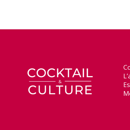
C
L’
Es
Me