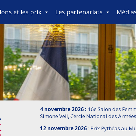
lons et les prix
Les partenariats
Média
4 novembre 2026 :
16e Salon des Femme
Simone Veil, Cercle National des Armées
12 novembre 2026
: Prix Pythéas au 