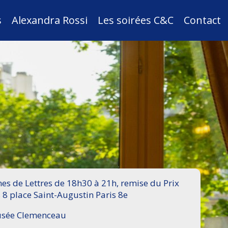
s
Alexandra Rossi
Les soirées C&C
Contact
s de Lettres de 18h30 à 21h, remise du Prix
 8 place Saint-Augustin Paris 8e
Musée Clemenceau