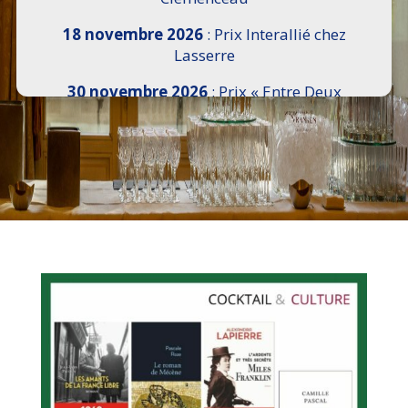
18 novembre 2026
: Prix Interallié chez
Lasserre
30 novembre 2026
: Prix « Entre Deux
Rives » I Scemi Astutti au Sénat
7 décembre 2026 :
16e Salon de l’Histoire de
18h30 à 21h, remise du Prix du Guesclin,
Cercle National des Armées 8 place Saint-
Augustin Paris 8e
9 décembre 2026
: Prix Georges Bizet du
Livre d’Opéra et de Danse à l’Hôtel de
Pomereu