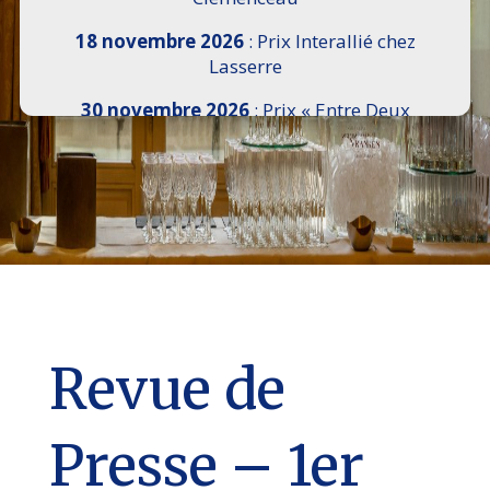
18 novembre 2026
: Prix Interallié chez
Lasserre
30 novembre 2026
: Prix « Entre Deux
Rives » I Scemi Astutti au Sénat
7 décembre 2026 :
16e Salon de l’Histoire de
18h30 à 21h, remise du Prix du Guesclin,
Cercle National des Armées 8 place Saint-
Augustin Paris 8e
9 décembre 2026
: Prix Georges Bizet du
Livre d’Opéra et de Danse à l’Hôtel de
Pomereu
Revue de
Presse – 1er