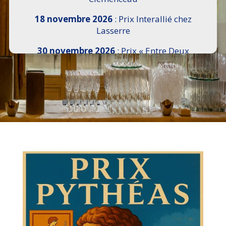
18 novembre 2026
: Prix Interallié chez
Lasserre
30 novembre 2026
: Prix « Entre Deux
Rives » I Scemi Astutti au Sénat
7 décembre 2026 :
16e Salon de l’Histoire de
18h30 à 21h, remise du Prix du Guesclin,
Cercle National des Armées 8 place Saint-
Augustin Paris 8e
9 décembre 2026
: Prix Georges Bizet du
Livre d’Opéra et de Danse à l’Hôtel de
Pomereu