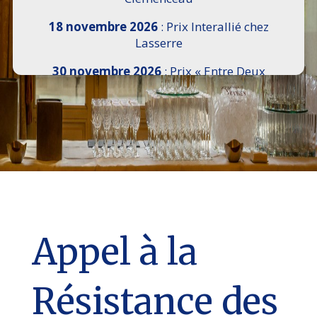
18 novembre 2026
: Prix Interallié chez
Lasserre
30 novembre 2026
: Prix « Entre Deux
Rives » I Scemi Astutti au Sénat
7 décembre 2026 :
16e Salon de l’Histoire de
18h30 à 21h, remise du Prix du Guesclin,
Cercle National des Armées 8 place Saint-
Augustin Paris 8e
9 décembre 2026
: Prix Georges Bizet du
Livre d’Opéra et de Danse à l’Hôtel de
Pomereu
Appel à la
Résistance des