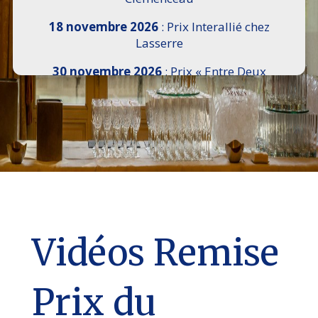
18 novembre 2026
: Prix Interallié chez
Lasserre
30 novembre 2026
: Prix « Entre Deux
Rives » I Scemi Astutti au Sénat
7 décembre 2026 :
16e Salon de l’Histoire de
18h30 à 21h, remise du Prix du Guesclin,
Cercle National des Armées 8 place Saint-
Augustin Paris 8e
9 décembre 2026
: Prix Georges Bizet du
Livre d’Opéra et de Danse à l’Hôtel de
Pomereu
Vidéos Remise
Prix du