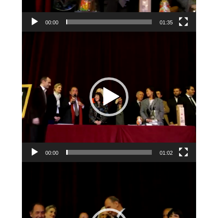
00:00
01:35
Lecteur
vidéo
00:00
01:02
Lecteur
vidéo