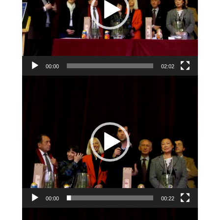
00:00
02:02
Lecteur
vidéo
00:00
00:22
Lecteur