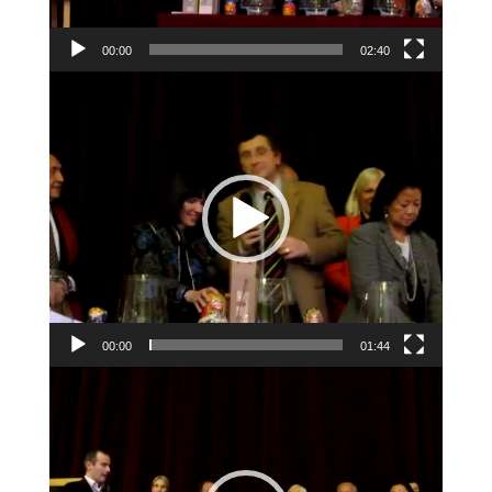
00:00
02:40
Lecteur
vidéo
00:00
01:44
Lecteur
vidéo