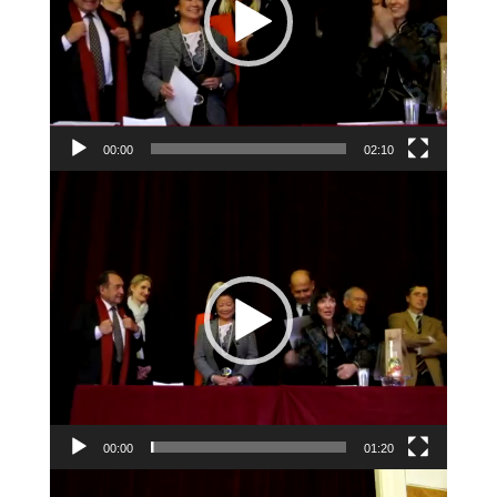
00:00
02:10
Lecteur
vidéo
00:00
01:20
Lecteur