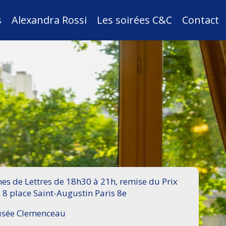
s
Alexandra Rossi
Les soirées C&C
Contact
s de Lettres de 18h30 à 21h, remise du Prix
 8 place Saint-Augustin Paris 8e
Musée Clemenceau