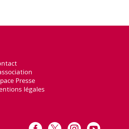
ontact
association
pace Presse
ntions légales



