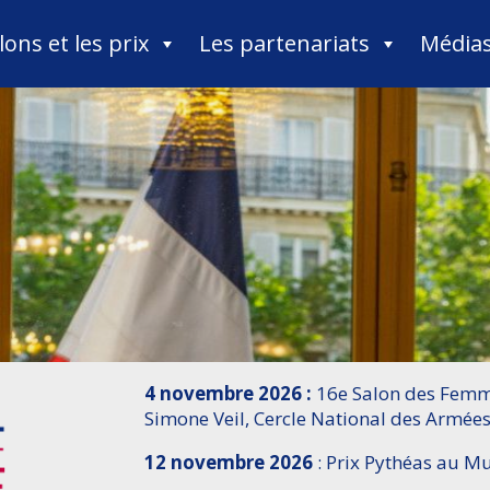
lons et les prix
Les partenariats
Média
4 novembre 2026 :
16e Salon des Femme
Simone Veil, Cercle National des Armées
12 novembre 2026
: Prix Pythéas au 