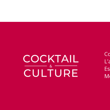
C
L’
Es
Me