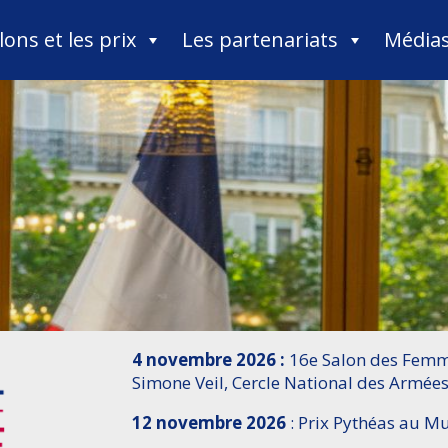
lons et les prix
Les partenariats
Média
4 novembre 2026 :
16e Salon des Femme
Simone Veil, Cercle National des Armées
12 novembre 2026
: Prix Pythéas au 