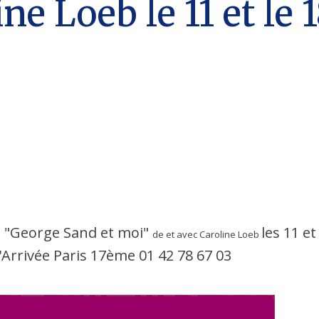
ine Loeb le 11 et l
l "George Sand et moi"
les 11 e
de et avec
Caroline Loeb
l'Arrivée Paris 17ème 01 42 78 67 03