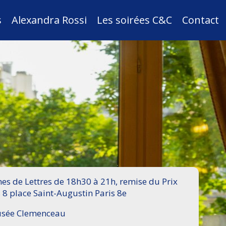
s
Alexandra Rossi
Les soirées C&C
Contact
s de Lettres de 18h30 à 21h, remise du Prix
 8 place Saint-Augustin Paris 8e
Musée Clemenceau