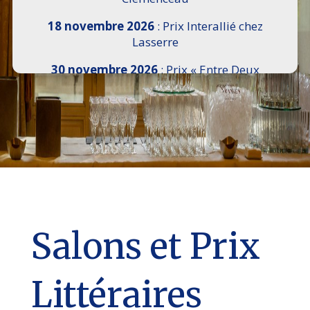
18 novembre 2026
: Prix Interallié chez
Lasserre
30 novembre 2026
: Prix « Entre Deux
Rives » I Scemi Astutti au Sénat
7 décembre 2026 :
16e Salon de l’Histoire de
18h30 à 21h, remise du Prix du Guesclin,
Cercle National des Armées 8 place Saint-
Augustin Paris 8e
9 décembre 2026
: Prix Georges Bizet du
Livre d’Opéra et de Danse à l’Hôtel de
Pomereu
Salons et Prix
Littéraires