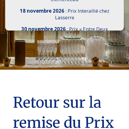
18 novembre 2026
: Prix Interallié chez
Lasserre
30 novembre 2026
: Prix « Entre Deux
Rives » I Scemi Astutti au Sénat
7 décembre 2026 :
16e Salon de l’Histoire de
18h30 à 21h, remise du Prix du Guesclin,
Cercle National des Armées 8 place Saint-
Augustin Paris 8e
9 décembre 2026
: Prix Georges Bizet du
Livre d’Opéra et de Danse à l’Hôtel de
Pomereu
Retour sur la
remise du Prix