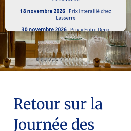
18 novembre 2026
: Prix Interallié chez
Lasserre
30 novembre 2026
: Prix « Entre Deux
Rives » I Scemi Astutti au Sénat
7 décembre 2026 :
16e Salon de l’Histoire de
18h30 à 21h, remise du Prix du Guesclin,
Cercle National des Armées 8 place Saint-
Augustin Paris 8e
9 décembre 2026
: Prix Georges Bizet du
Livre d’Opéra et de Danse à l’Hôtel de
Pomereu
Retour sur la
Journée des