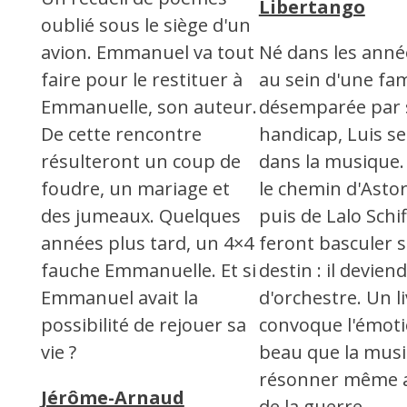
Libertango
oublié sous le siège d'un
avion. Emmanuel va tout
Né dans les anné
faire pour le restituer à
au sein d'une fam
Emmanuelle, son auteur.
désemparée par
De cette rencontre
handicap, Luis se
résulteront un coup de
dans la musique. 
foudre, un mariage et
le chemin d'Astor
des jumeaux. Quelques
puis de Lalo Schif
années plus tard, un 4×4
feront basculer 
fauche Emmanuelle. Et si
destin : il devien
Emmanuel avait la
d'orchestre. Un li
possibilité de rejouer sa
convoque l'émot
vie ?
beau que la musi
résonner même a
Jérôme-Arnaud
de la guerre.