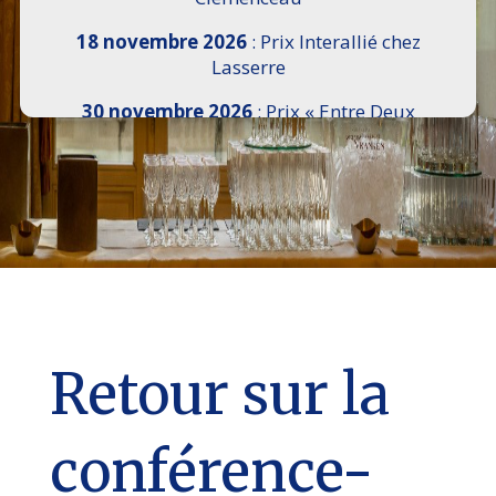
18 novembre 2026
: Prix Interallié chez
Lasserre
30 novembre 2026
: Prix « Entre Deux
Rives » I Scemi Astutti au Sénat
7 décembre 2026 :
16e Salon de l’Histoire de
18h30 à 21h, remise du Prix du Guesclin,
Cercle National des Armées 8 place Saint-
Augustin Paris 8e
9 décembre 2026
: Prix Georges Bizet du
Livre d’Opéra et de Danse à l’Hôtel de
Pomereu
Retour sur la
conférence-