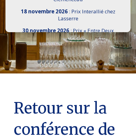
18 novembre 2026
: Prix Interallié chez
Lasserre
30 novembre 2026
: Prix « Entre Deux
Rives » I Scemi Astutti au Sénat
7 décembre 2026 :
16e Salon de l’Histoire de
18h30 à 21h, remise du Prix du Guesclin,
Cercle National des Armées 8 place Saint-
Augustin Paris 8e
9 décembre 2026
: Prix Georges Bizet du
Livre d’Opéra et de Danse à l’Hôtel de
Pomereu
Retour sur la
conférence de