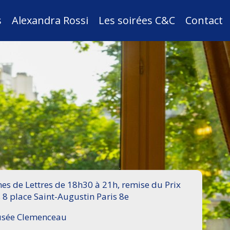
s
Alexandra Rossi
Les soirées C&C
Contact
s de Lettres de 18h30 à 21h, remise du Prix
 8 place Saint-Augustin Paris 8e
Musée Clemenceau