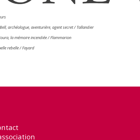
eurs
Bell, archéologue, aventurière, agent secret /
Tallandier
oura, la mémoire incendiée / Flammarion
elle rebelle / Fayard
ontact
association