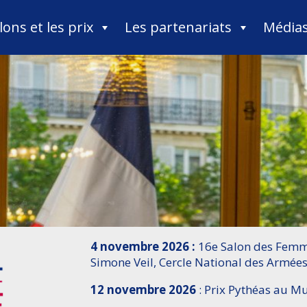
lons et les prix
Les partenariats
Média
4 novembre 2026 :
16e Salon des Femme
Simone Veil, Cercle National des Armées
12 novembre 2026
: Prix Pythéas au 