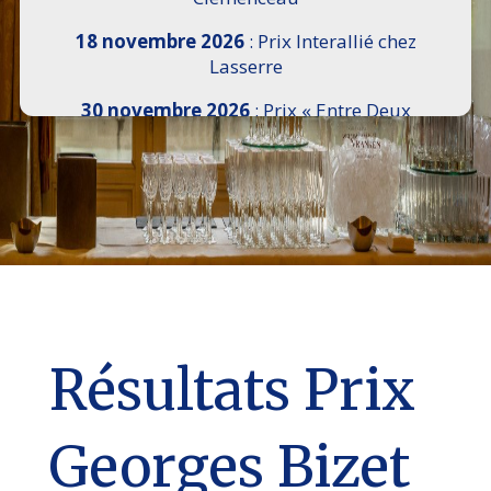
18 novembre 2026
: Prix Interallié chez
Lasserre
30 novembre 2026
: Prix « Entre Deux
Rives » I Scemi Astutti au Sénat
7 décembre 2026 :
16e Salon de l’Histoire de
18h30 à 21h, remise du Prix du Guesclin,
Cercle National des Armées 8 place Saint-
Augustin Paris 8e
9 décembre 2026
: Prix Georges Bizet du
Livre d’Opéra et de Danse à l’Hôtel de
Pomereu
Résultats Prix
Georges Bizet