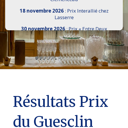
18 novembre 2026
: Prix Interallié chez
Lasserre
30 novembre 2026
: Prix « Entre Deux
Rives » I Scemi Astutti au Sénat
7 décembre 2026 :
16e Salon de l’Histoire de
18h30 à 21h, remise du Prix du Guesclin,
Cercle National des Armées 8 place Saint-
Augustin Paris 8e
9 décembre 2026
: Prix Georges Bizet du
Livre d’Opéra et de Danse à l’Hôtel de
Pomereu
Résultats Prix
du Guesclin