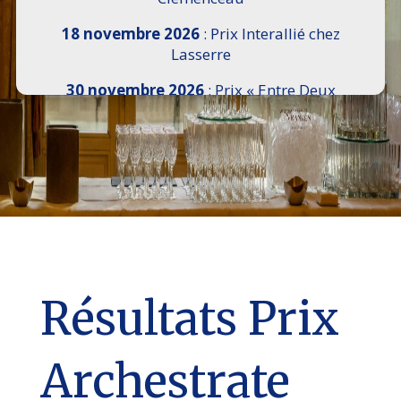
18 novembre 2026
: Prix Interallié chez
Lasserre
30 novembre 2026
: Prix « Entre Deux
Rives » I Scemi Astutti au Sénat
7 décembre 2026 :
16e Salon de l’Histoire de
18h30 à 21h, remise du Prix du Guesclin,
Cercle National des Armées 8 place Saint-
Augustin Paris 8e
9 décembre 2026
: Prix Georges Bizet du
Livre d’Opéra et de Danse à l’Hôtel de
Pomereu
Résultats Prix
Archestrate