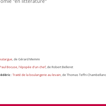
nomie "en littérature"
outargue
, de Gérard Memmi
Paul Bocuse, l'épopée d'un chef
, de Robert Belleret
Médéric
:
Traité de la boulangerie au levain
, de Thomas Teffri-Chambellan