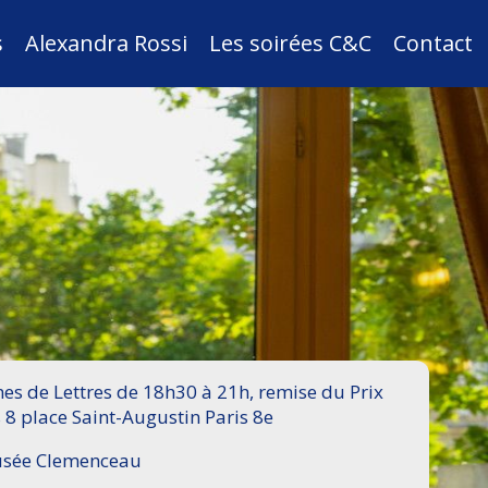
s
Alexandra Rossi
Les soirées C&C
Contact
s de Lettres de 18h30 à 21h, remise du Prix
 8 place Saint-Augustin Paris 8e
Musée Clemenceau