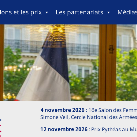
lons et les prix
Les partenariats
Média
4 novembre 2026 :
16e Salon des Femme
Simone Veil, Cercle National des Armées
12 novembre 2026
: Prix Pythéas au 