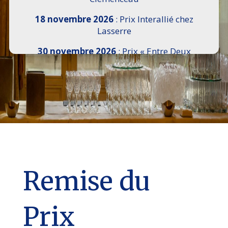
18 novembre 2026
: Prix Interallié chez
Lasserre
30 novembre 2026
: Prix « Entre Deux
Rives » I Scemi Astutti au Sénat
7 décembre 2026 :
16e Salon de l’Histoire de
18h30 à 21h, remise du Prix du Guesclin,
Cercle National des Armées 8 place Saint-
Augustin Paris 8e
9 décembre 2026
: Prix Georges Bizet du
Livre d’Opéra et de Danse à l’Hôtel de
Pomereu
Remise du
Prix