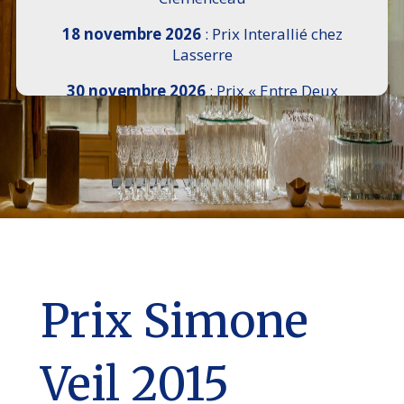
18 novembre 2026
: Prix Interallié chez
Lasserre
30 novembre 2026
: Prix « Entre Deux
Rives » I Scemi Astutti au Sénat
7 décembre 2026 :
16e Salon de l’Histoire de
18h30 à 21h, remise du Prix du Guesclin,
Cercle National des Armées 8 place Saint-
Augustin Paris 8e
9 décembre 2026
: Prix Georges Bizet du
Livre d’Opéra et de Danse à l’Hôtel de
Pomereu
Prix Simone
Veil 2015