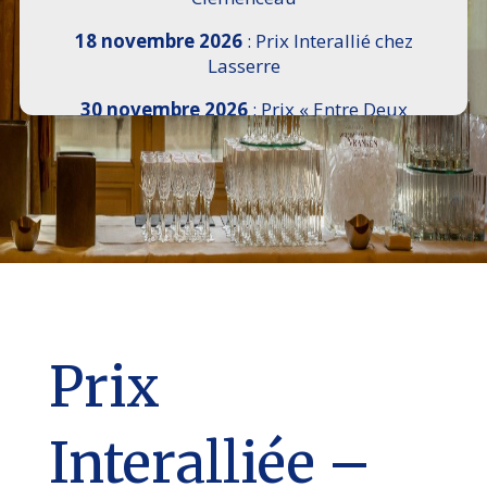
18 novembre 2026
: Prix Interallié chez
Lasserre
30 novembre 2026
: Prix « Entre Deux
Rives » I Scemi Astutti au Sénat
7 décembre 2026 :
16e Salon de l’Histoire de
18h30 à 21h, remise du Prix du Guesclin,
Cercle National des Armées 8 place Saint-
Augustin Paris 8e
9 décembre 2026
: Prix Georges Bizet du
Livre d’Opéra et de Danse à l’Hôtel de
Pomereu
Prix
Interalliée –