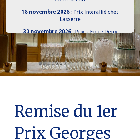
18 novembre 2026
: Prix Interallié chez
Lasserre
30 novembre 2026
: Prix « Entre Deux
Rives » I Scemi Astutti au Sénat
7 décembre 2026 :
16e Salon de l’Histoire de
18h30 à 21h, remise du Prix du Guesclin,
Cercle National des Armées 8 place Saint-
Augustin Paris 8e
9 décembre 2026
: Prix Georges Bizet du
Livre d’Opéra et de Danse à l’Hôtel de
Pomereu
Remise du 1er
Prix Georges