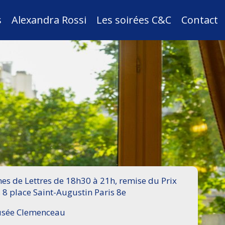
s
Alexandra Rossi
Les soirées C&C
Contact
s de Lettres de 18h30 à 21h, remise du Prix
 8 place Saint-Augustin Paris 8e
Musée Clemenceau