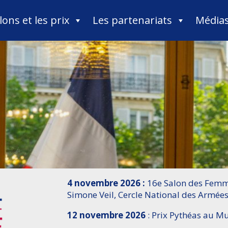
lons et les prix
Les partenariats
Média
4 novembre 2026 :
16e Salon des Femme
Simone Veil, Cercle National des Armées
12 novembre 2026
: Prix Pythéas au 