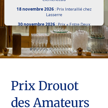
18 novembre 2026
: Prix Interallié chez
Lasserre
30 novembre 2026
: Prix « Entre Deux
Rives » I Scemi Astutti au Sénat
7 décembre 2026 :
16e Salon de l’Histoire de
18h30 à 21h, remise du Prix du Guesclin,
Cercle National des Armées 8 place Saint-
Augustin Paris 8e
9 décembre 2026
: Prix Georges Bizet du
Livre d’Opéra et de Danse à l’Hôtel de
Pomereu
Prix Drouot
des Amateurs