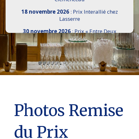
18 novembre 2026
: Prix Interallié chez
Lasserre
30 novembre 2026
: Prix « Entre Deux
Rives » I Scemi Astutti au Sénat
7 décembre 2026 :
16e Salon de l’Histoire de
18h30 à 21h, remise du Prix du Guesclin,
Cercle National des Armées 8 place Saint-
Augustin Paris 8e
9 décembre 2026
: Prix Georges Bizet du
Livre d’Opéra et de Danse à l’Hôtel de
Pomereu
Photos Remise
du Prix