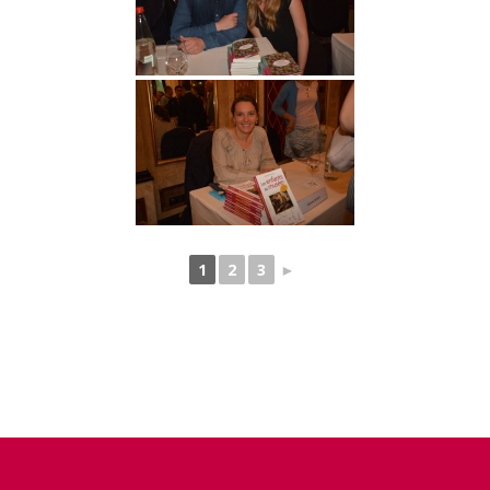
1
2
3
►