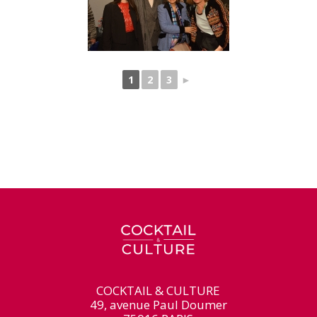
1
2
3
►
COCKTAIL & CULTURE
49, avenue Paul Doumer