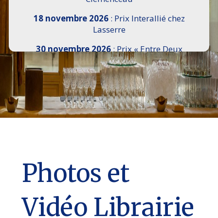
18 novembre 2026
: Prix Interallié chez
Lasserre
30 novembre 2026
: Prix « Entre Deux
Rives » I Scemi Astutti au Sénat
7 décembre 2026 :
16e Salon de l’Histoire de
18h30 à 21h, remise du Prix du Guesclin,
Cercle National des Armées 8 place Saint-
Augustin Paris 8e
9 décembre 2026
: Prix Georges Bizet du
Livre d’Opéra et de Danse à l’Hôtel de
Pomereu
Photos et
Vidéo Librairie