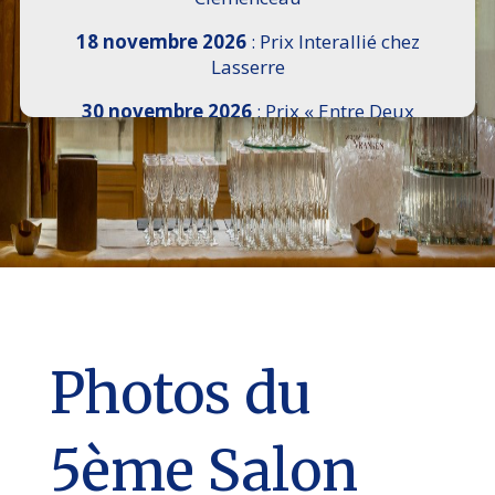
18 novembre 2026
: Prix Interallié chez
Lasserre
30 novembre 2026
: Prix « Entre Deux
Rives » I Scemi Astutti au Sénat
7 décembre 2026 :
16e Salon de l’Histoire de
18h30 à 21h, remise du Prix du Guesclin,
Cercle National des Armées 8 place Saint-
Augustin Paris 8e
9 décembre 2026
: Prix Georges Bizet du
Livre d’Opéra et de Danse à l’Hôtel de
Pomereu
Photos du
5ème Salon