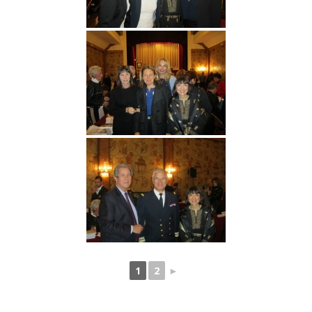
1
2
►