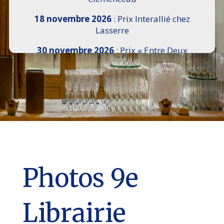
18 novembre 2026
: Prix Interallié chez
Lasserre
30 novembre 2026
: Prix « Entre Deux
Rives » I Scemi Astutti au Sénat
7 décembre 2026 :
16e Salon de l’Histoire de
18h30 à 21h, remise du Prix du Guesclin,
Cercle National des Armées 8 place Saint-
Augustin Paris 8e
9 décembre 2026
: Prix Georges Bizet du
Livre d’Opéra et de Danse à l’Hôtel de
Pomereu
Photos 9e
Librairie