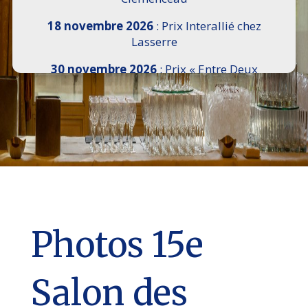
18 novembre 2026
: Prix Interallié chez
Lasserre
30 novembre 2026
: Prix « Entre Deux
Rives » I Scemi Astutti au Sénat
7 décembre 2026 :
16e Salon de l’Histoire de
18h30 à 21h, remise du Prix du Guesclin,
Cercle National des Armées 8 place Saint-
Augustin Paris 8e
9 décembre 2026
: Prix Georges Bizet du
Livre d’Opéra et de Danse à l’Hôtel de
Pomereu
Photos 15e
Salon des