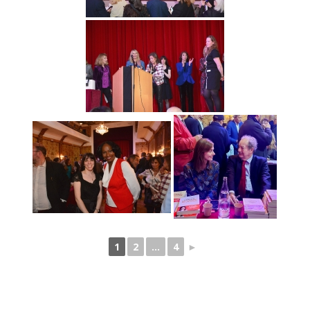
1
2
...
4
►