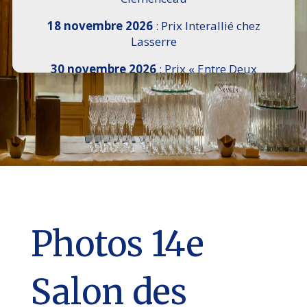
18 novembre 2026
: Prix Interallié chez
Lasserre
30 novembre 2026
: Prix « Entre Deux
Rives » I Scemi Astutti au Sénat
7 décembre 2026 :
16e Salon de l’Histoire de
18h30 à 21h, remise du Prix du Guesclin,
Cercle National des Armées 8 place Saint-
Augustin Paris 8e
9 décembre 2026
: Prix Georges Bizet du
Livre d’Opéra et de Danse à l’Hôtel de
Pomereu
Photos 14e
Salon des